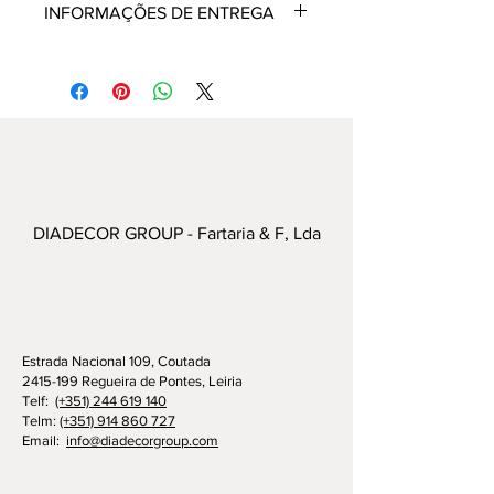
INFORMAÇÕES DE ENTREGA
Prazo de entrega - 1  semana
DIADECOR GROUP - Fartaria & F, Lda
Estrada Nacional 109, Coutada
2415-199 Regueira de Pontes, Leiria
Telf:
(+351) 244 619 140
Telm:
(+351) 914 860 727
Email:
info@diadecorgroup.com