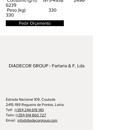
Consumo (g/h):
1975-4938
2496-
6239
Peso (kg): 330
330
Pedir Orçamento
DIADECOR GROUP - Fartaria & F, Lda
Estrada Nacional 109, Coutada
2415-199 Regueira de Pontes, Leiria
Telf:
(+351) 244 619 140
Telm:
(+351) 914 860 727
Email:
info@diadecorgroup.com