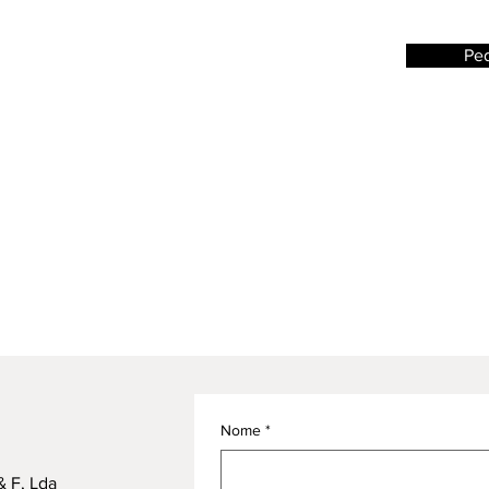
Pe
Nome
*
 F, Lda